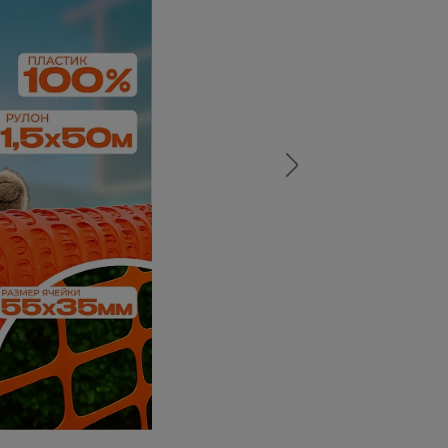
а
атурой
от