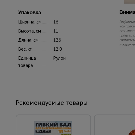
Внима
Упаковка
Ширина, см
16
Информаци
комплекте
Высота, см
11
стоимость
продавца.
Длина, см
126
соответст
и характе
Вес, кг
12.0
Единица
Рулон
товара
Рекомендуемые товары