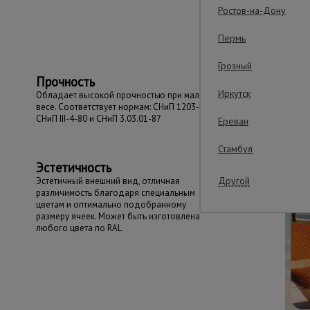
Важные преим
Ростов-на-Дону
Пермь
Грозный
Прочность
Иркутск
Обладает высокой прочностью при малом
весе. Соответствует нормам: СНиП 1203-99,
СНиП III-4-80 и СНиП 3.03.01-87
Ереван
Стамбул
Эстетичность
Другой
Эстетичный внешний вид, отличная
различимость благодаря специальным
цветам и оптимально подобранному
размеру ячеек. Может быть изготовлена
любого цвета по RAL