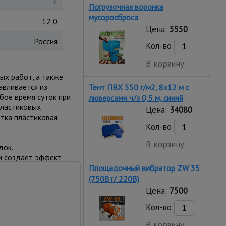
1
Погрузочная воронка
мусоросброса
12,0
Цена:
5550
Россия
Кол-во
В корзину
ых работ, а также
авливается из
Тент ПВХ 550 г/м2, 8х12 м с
бое время суток при
люверсами ч/з 0,5 м, синий
пластиковых
Цена:
34080
етка пластиковая
Кол-во
В корзину
док.
и создает эффект
Площадочный вибратор ZW 35
* «Техника
(750Вт/ 220В)
Цена:
7500
Кол-во
В корзину