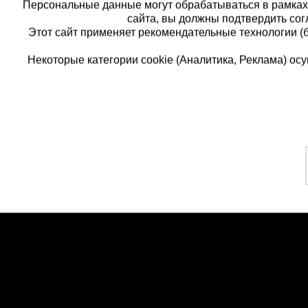
Персональные данные могут обрабатываться в рамка
сайта, вы должны подтвердить сог
Этот сайт применяет рекомендательные технологии (
Некоторые категории cookie (Аналитика, Реклама) о
Каталог товаров
Еди
О компании
8 
Аренда оборудования
Франшиза
Зак
Доставка
Контакты
бес
Статьи
Защитные конструкции