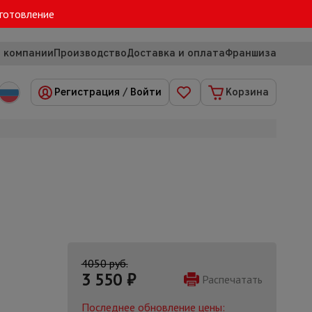
зготовление
 компании
Производство
Доставка и оплата
Франшиза
Регистрация
/
Войти
Корзина
4050 руб.
3 550
₽
Распечатать
Последнее обновление цены: