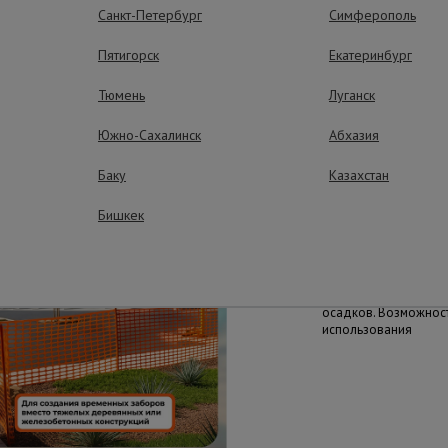
ущества – эффективная работа
Санкт-Петербург
Симферополь
Пятигорск
Екатеринбург
Тюмень
Луганск
Быстрая устано
Южно-Сахалинск
Абхазия
Гибкость и незначит
установить и свернут
максимально сжатые
Баку
Казахстан
Бишкек
Простота эксп
Не требует окраски 
водой. Устойчива к 
химических веществ
осадков. Возможнос
использования