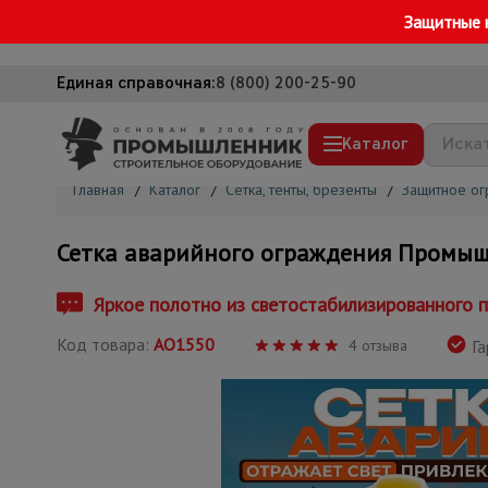
Защитные 
Единая справочная:
8 (800) 200-25-90
Каталог
Главная
/
Каталог
/
Сетка, тенты, брезенты
/
Защитное о
Строительные леса
Сетка аварийного ограждения Промыш
Вышки-туры
Подмости строительные
Яркое полотно из светостабилизированного п
Сетка, тенты, брезенты
Код товара:
АО1550
4 отзыва
Га
Строительные подъемники
Грузоподъемное оборудование
Мусоропровод строительный
Фанера ламинированная