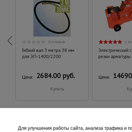
0 отзывов
1 о
Гибкий вал 3 метра 38 мм
Электрический с
для ЭП-1400/2200
резки арматуры
2684.00 руб.
14690
Цена:
Цена:
Купить
Ку
Для улучшения работы сайта, анализа трафика и по