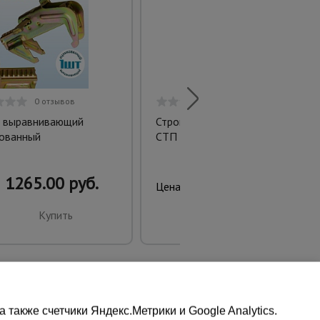
0 отзывов
0 отзывов
 выравнивающий
Строп текстильный петлевой
ованный
СТП 1,0 т, 3,0 м
1265.00 руб.
351.00 руб.
Цена:
Купить
Купить
также счетчики Яндекс.Метрики и Google Analytics.