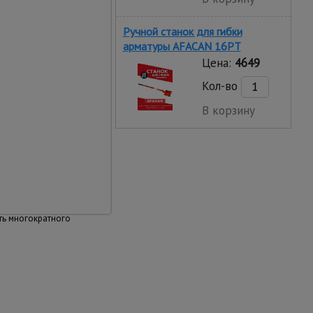
Ручной станок для гибки
арматуры AFACAN 16PT
Цена:
4649
вка
Кол-во
ельный вес позволяют
ь ограждение в
В корзину
 сроки
луатации
и легко промывается
воздействию
 и атмосферных
ть многократного