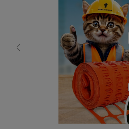
Опалубка
Вибротехника для строительств
Оборудование для работы с арм
Оборудование для бетонных раб
Техника для склада
Тачки строительные и садовые
Лестницы и стремянки
Штукатурные комплекты
Сварочные аппараты
Тепловые пушки
Металл и металлообработка