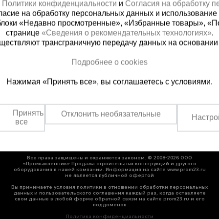
х
Политики конфиденциальности
и
Согласия на обработку 
ласие на обработку персональных данных и использование 
блоки «Недавно просмотренные», «Избранные товары», «П
странице
«Сведения о рекомендательных технологиях»
.
существляют трансграничную передачу данных на основании
ная справочная
Краснодар
Подробнее о cookies
(800) 200-25-90
+7 (861) 22
Нажимая «Принять все», вы соглашаетесь с условиями.
азать звонок
Заказать звонок
платно по России
Пн-Пт: с 8:00 до 17:00
Сб: с 09:00 до 15:00,
Принять
Отклонить необязательные
Вс: выходной
Настро
все
Все права защищены и охраняются законом. © 2008-2026 ООО
«Промышленник» Продажа строительных конструкций и другого
оборудования в нашей компании. Информация на сайте www.prom23.ru
не является публичной офертой
Вы принимаете условия политики в отношении обработки персональных
данных и пользовательского соглашения каждый раз, когда оставляете
свои данные в любой форме обратной связи на сайте prom23.ru и его
поддоменов
Политика конфиденциальности