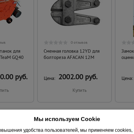
тзыв
0 отзывов
танок для
Сменная головка 12YD для
Замок
 TeaM GQ40
болтореза AFACAN 12M
оцинк
0.00 руб.
2002.00 руб.
Цена:
Цена:
пить
Купить
Мы используем Cookie
вышения удобства пользователей, мы применяем cookies, а 