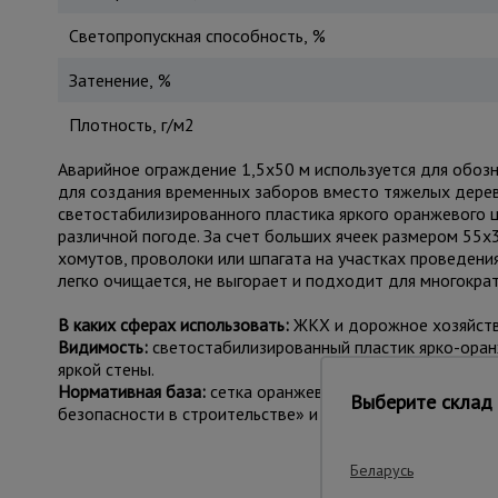
Светопропускная способность, %
Затенение, %
Плотность, г/м2
Аварийное ограждение 1,5х50 м используется для обоз
для создания временных заборов вместо тяжелых дерев
светостабилизированного пластика яркого оранжевого ц
различной погоде. За счет больших ячеек размером 55х
хомутов, проволоки или шпагата на участках проведени
легко очищается, не выгорает и подходит для многократ
В каких сферах использовать:
ЖКХ и дорожное хозяйство
Видимость:
светостабилизированный пластик ярко-оран
яркой стены.
Нормативная база:
сетка оранжевая соответствует СНиП
Выберите склад 
безопасности в строительстве» и СНиП 3.03.01-87 «Не
Беларусь