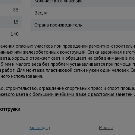
Количество в упаковке
85
Вес, кг
15
Страна производитель
140
начения опасных участков при проведении ремонтно-строительн
янных или железобетонных конструкций. Сетка аварийная изгот
вета, хорошо отражает свет и обращает на себя внимание в лю
35 мм и малого веса без проблем устанавливается при помощи 
я работ. Для монтажа пластиковой сетки нужен один человек. С
ного использования.
, строительство, ограждение спортивных трасс и спорт площа
жевого цвета с большими ячейками даже с расстояния заметен 
 1203-99 «Безопасность труда в строительстве» СНиП III-4-80
отгрузки
сущие ограждающие конструкции».
Краснодар
Москва