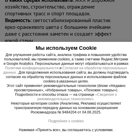
хозяйство, строительство, ограждение
спортивных трасс и спорт площадок.
Видимость:
светостабилизированный пластик
ярко-оранжевого цвета с большими ячейками
даже с расстояния заметен и создает эффект
яркой стены.
Нормативная база:
сетка оранжевая
Мы используем Cookie
соответствует СНиП 1203-99 «Безопасность
Для улучшения работы сайта, анализа трафика и повышения удобства
пользователей, мы применяем cookies, а также счетчики Яндекс.Метрики
труда в строительстве» СНиП III-4-80* «Техника
и Google Analytics. Персональные данные могут обрабатываться в рамках
безопасности в строительстве» и СНиП 3.03.01-
Политики конфиденциальности
и
Согласия на обработку персональных
данных
. Для продолжения использования сайта, вы должны подтвердить
87 «Несущие ограждающие конструкции».
согласие на обработку персональных данных и использование файлов
cookies в указанных целях.
Этот сайт применяет рекомендательные технологии (блоки «Недавно
просмотренные», «Избранные товары», «Похожие товары»).
Подробности и способы отказа — на странице
«Сведения о
рекомендательных технологиях»
.
Важные преимущества –
Некоторые категории cookie (Аналитика, Реклама) осуществляют
трансграничную передачу данных на основании разрешения
эффективная работа
Роскомнадзора № 9484204 от 04.06.2025.
Подробнее о cookies
Прочность
Обладает высокой прочностью при малом весе. Соответствует
Нажимая «Принять все», вы соглашаетесь с условиями.