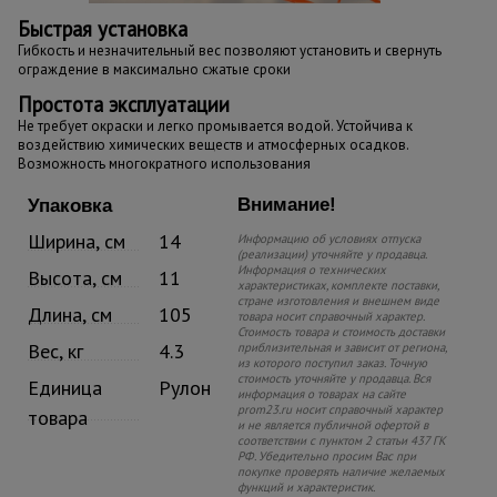
Быстрая установка
Гибкость и незначительный вес позволяют установить и свернуть
ограждение в максимально сжатые сроки
Простота эксплуатации
Не требует окраски и легко промывается водой. Устойчива к
воздействию химических веществ и атмосферных осадков.
Возможность многократного использования
Внимание!
Упаковка
Ширина, см
14
Информацию об условиях отпуска
(реализации) уточняйте у продавца.
Информация о технических
Высота, см
11
характеристиках, комплекте поставки,
стране изготовления и внешнем виде
Длина, см
105
товара носит справочный характер.
Стоимость товара и стоимость доставки
Вес, кг
4.3
приблизительная и зависит от региона,
из которого поступил заказ. Точную
стоимость уточняйте у продавца. Вся
Единица
Рулон
информация о товарах на сайте
prom23.ru носит справочный характер
товара
и не является публичной офертой в
соответствии с пунктом 2 статьи 437 ГК
РФ. Убедительно просим Вас при
покупке проверять наличие желаемых
функций и характеристик.