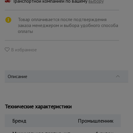
Транспортной компанией по вашему
для
выбору
склада
Товар оплачивается после подтверждения
заказа менеджером и выбора удобного способа
Тачки
оплаты
строительные
и садовые
В избранное
Лестницы
и
стремянки
Описание
Штукатурные
комплекты
Технические характеристики
Сварочные
аппараты
Бренд
Промышленник