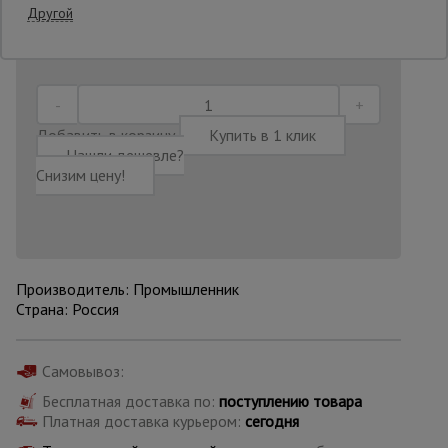
Другой
Последнее обновление цены: 30.06.2026
21:56:51
Опалубка
Вибротехника
Добавить в корзину
Купить в 1 клик
для
Нашли дешевле?
строительства
Снизим цену!
Оборудование
для работы с
арматурой
Производитель: Промышленник
Страна: Россия
Оборудование
для бетонных
работ
Самовывоз:
Бесплатная доставка по:
поступлению товара
Платная доставка курьером:
сегодня
Техника