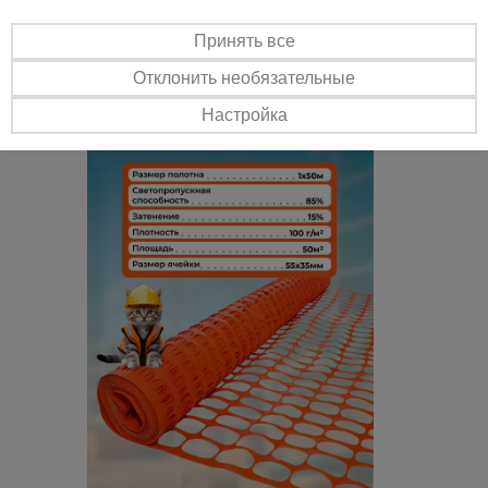
нормам: СНиП 1203-99, СНиП III-4-80 и СНиП 3.03.01-87
Эстетичность
Принять все
Эстетичный внешний вид, отличная различимость благодаря
Отклонить необязательные
специальным цветам и оптимально подобранному размеру ячеек.
Может быть изготовлена любого цвета по RAL
Настройка