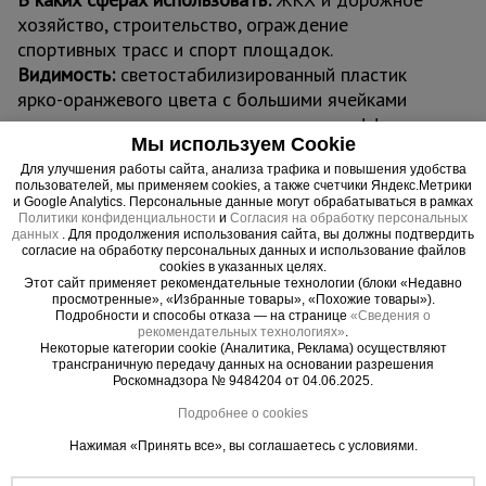
хозяйство, строительство, ограждение
спортивных трасс и спорт площадок.
Видимость:
светостабилизированный пластик
ярко-оранжевого цвета с большими ячейками
даже с расстояния заметен и создает эффект
Мы используем Cookie
яркой стены.
Нормативная база:
Для улучшения работы сайта, анализа трафика и повышения удобства
сетка оранжевая
пользователей, мы применяем cookies, а также счетчики Яндекс.Метрики
соответствует СНиП 1203-99 «Безопасность
и Google Analytics. Персональные данные могут обрабатываться в рамках
Политики конфиденциальности
и
Согласия на обработку персональных
труда в строительстве» СНиП III-4-80* «Техника
данных
. Для продолжения использования сайта, вы должны подтвердить
безопасности в строительстве» и СНиП 3.03.01-
согласие на обработку персональных данных и использование файлов
cookies в указанных целях.
87 «Несущие ограждающие конструкции».
Этот сайт применяет рекомендательные технологии (блоки «Недавно
просмотренные», «Избранные товары», «Похожие товары»).
Подробности и способы отказа — на странице
«Сведения о
рекомендательных технологиях»
.
Некоторые категории cookie (Аналитика, Реклама) осуществляют
трансграничную передачу данных на основании разрешения
Важные преимущества –
Роскомнадзора № 9484204 от 04.06.2025.
эффективная работа
Подробнее о cookies
Нажимая «Принять все», вы соглашаетесь с условиями.
Прочность
Обладает высокой прочностью при малом весе. Соответствует