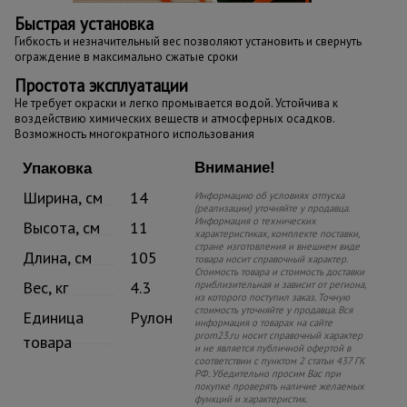
Быстрая установка
Гибкость и незначительный вес позволяют установить и свернуть
ограждение в максимально сжатые сроки
Простота эксплуатации
Не требует окраски и легко промывается водой. Устойчива к
воздействию химических веществ и атмосферных осадков.
Возможность многократного использования
Внимание!
Упаковка
Ширина, см
14
Информацию об условиях отпуска
(реализации) уточняйте у продавца.
Информация о технических
Высота, см
11
характеристиках, комплекте поставки,
стране изготовления и внешнем виде
Длина, см
105
товара носит справочный характер.
Стоимость товара и стоимость доставки
Вес, кг
4.3
приблизительная и зависит от региона,
из которого поступил заказ. Точную
стоимость уточняйте у продавца. Вся
Единица
Рулон
информация о товарах на сайте
prom23.ru носит справочный характер
товара
и не является публичной офертой в
соответствии с пунктом 2 статьи 437 ГК
РФ. Убедительно просим Вас при
покупке проверять наличие желаемых
функций и характеристик.