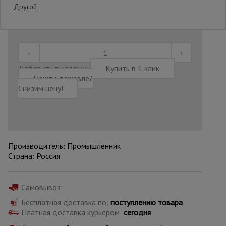
Другой
Последнее обновление цены: 30.06.2026
21:56:51
Опалубка
Вибротехника
Добавить в корзину
Купить в 1 клик
для
Нашли дешевле?
строительства
Снизим цену!
Оборудование
для работы с
арматурой
Производитель: Промышленник
Страна: Россия
Оборудование
для бетонных
работ
Самовывоз:
Бесплатная доставка по:
поступлению товара
Платная доставка курьером:
сегодня
Техника