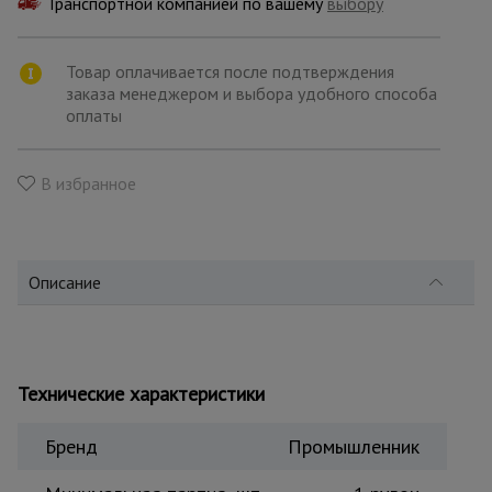
Транспортной компанией по вашему
для
выбору
склада
Товар оплачивается после подтверждения
заказа менеджером и выбора удобного способа
Тачки
оплаты
строительные
и садовые
В избранное
Лестницы
и
стремянки
Описание
Штукатурные
комплекты
Технические характеристики
Сварочные
аппараты
Бренд
Промышленник