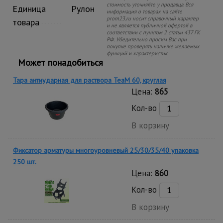
стоимость уточняйте у продавца. Вся
Единица
Рулон
информация о товарах на сайте
prom23.ru носит справочный характер
товара
и не является публичной офертой в
соответствии с пунктом 2 статьи 437 ГК
РФ. Убедительно просим Вас при
покупке проверять наличие желаемых
функций и характеристик.
Может понадобиться
Тара антиударная для раствора TeaM 60, круглая
Цена:
865
Кол-во
В корзину
Фиксатор арматуры многоуровневый 25/30/35/40 упаковка
250 шт.
Цена:
860
Кол-во
В корзину