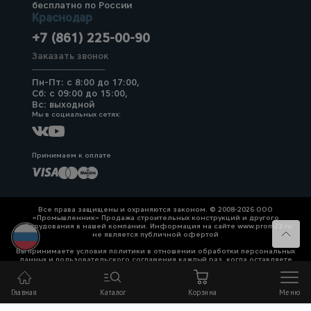
бесплатно по России
Краснодар
+7 (861) 225-00-90
Заказать звонок
Пн-Пт: с 8:00 до 17:00,
Сб: с 09:00 до 15:00,
Вс: выходной
Мы в социальных сетях:
Принимаем к оплате
Все права защищены и охраняются законом. © 2008-2026 ООО
«Промышленник» Продажа строительных конструкций и другого
оборудования в нашей компании. Информация на сайте www.prom23.ru
не является публичной офертой
Вы принимаете условия политики в отношении обработки персональных
данных и пользовательского соглашения каждый раз, когда оставляете
свои данные в любой форме обратной связи на сайте prom23.ru и его
поддоменов
Главная
Каталог
Корзина
Меню
Политика конфиденциальности
Согласие на обработку персональных данных
Политика cookies