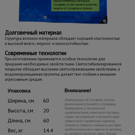
Долговечный материал
Структура волокон материала обладает хорошей эластичностью
и высокой влаго-, морозо- и износостойкостью.
Современные технологии
При изготовлении применяются особые технологии для
придания необходимых свойств ткани. Светостабилизированное
покрытие обладает высокими светоотражающими свойствами, а
водонепроницаемая пропитка делает тент стойким к внешним
агрессивным средам.
Внимание!
Упаковка
Ширина, см
60
Информацию об условиях отпуска
(реализации) уточняйте у продавца.
Информация о технических
Высота, см
20
характеристиках, комплекте поставки,
стране изготовления и внешнем виде
Длина, см
60
товара носит справочный характер.
Стоимость товара и стоимость доставки
Вес, кг
14.4
приблизительная и зависит от региона,
из которого поступил заказ. Точную