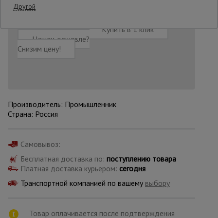
Другой
Опалубка
Добавить в корзину
Купить в 1 клик
Нашли дешевле?
Снизим цену!
Вибротехника
для
строительства
Производитель: Промышленник
Оборудование
Страна: Россия
для работы с
арматурой
Самовывоз:
Бесплатная доставка по:
поступлению товара
Оборудование
Платная доставка курьером:
сегодня
для бетонных
работ
Транспортной компанией по вашему
выбору
Техника
Товар оплачивается после подтверждения