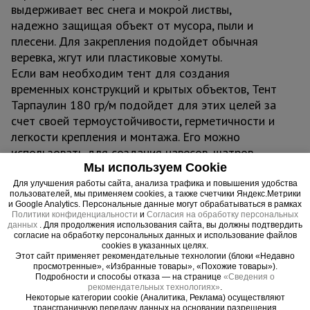
выдерживает вес снега и мокрой листвы,
надежно защищая объект от мусора, пыли и
плесени. Для закрепления подойдет обычная
веревка, жгут или пластиковые хомуты.
Если вам необходим тент для создания
временных конструкций и крытых объектов, Тент
Тарпаулин 180 гр/м подойдет для этих целей за
счет своей термоустойчивости, герметичности и
легкости крепления и монтажа. Его можно
использовать для создания навесов, шатров,
Мы используем Cookie
торговых павильонов, зон отдыха, беседок,
складов и ангаров.
Для улучшения работы сайта, анализа трафика и повышения удобства
пользователей, мы применяем cookies, а также счетчики Яндекс.Метрики
и Google Analytics. Персональные данные могут обрабатываться в рамках
Важно:
Политики конфиденциальности
и
Согласия на обработку персональных
данных
. Для продолжения использования сайта, вы должны подтвердить
Тент можно эксплуатировать при температурах -
согласие на обработку персональных данных и использование файлов
45°С до + 70°С
cookies в указанных целях.
Этот сайт применяет рекомендательные технологии (блоки «Недавно
Не деформируется, водонепроницаем,
просмотренные», «Избранные товары», «Похожие товары»).
Подробности и способы отказа — на странице
«Сведения о
герметичен, легко монтируется
рекомендательных технологиях»
.
Некоторые категории cookie (Аналитика, Реклама) осуществляют
трансграничную передачу данных на основании разрешения