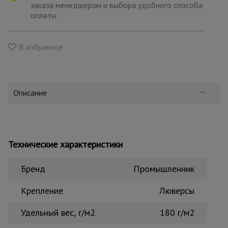
для
заказа менеджером и выбора удобного способа
склада
оплаты
Тачки
В избранное
строительные
и садовые
Описание
Лестницы
и
стремянки
Технические характеристики
Штукатурные
комплекты
Бренд
Промышленник
Крепление
Люверсы
Сварочные
аппараты
Удельный вес, г/м2
180 г/м2