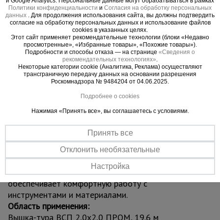
и Google Analytics. Персональные данные могут обрабатываться в рамках
проходит в узкие проёмы, коридоры и тротуары,
Политики конфиденциальности
и
Согласия на обработку персональных
не создавая помех вокруг. Прочная стальная
данных
. Для продолжения использования сайта, вы должны подтвердить
согласие на обработку персональных данных и использование файлов
конструкция из труб диаметром 42 мм с
cookies в указанных целях.
усиленным полимерным покрытием защищена от
Этот сайт применяет рекомендательные технологии (блоки «Недавно
просмотренные», «Избранные товары», «Похожие товары»).
коррозии и механических повреждений,
Подробности и способы отказа — на странице
«Сведения о
обеспечивая долговечность даже при
рекомендательных технологиях»
.
Некоторые категории cookie (Аналитика, Реклама) осуществляют
интенсивной эксплуатации.
трансграничную передачу данных на основании разрешения
Вышка оснащена винтовыми домкратами для
Роскомнадзора № 9484204 от 04.06.2025.
устойчивой установки на неровных поверхностях
Подробнее о cookies
и надёжными ограждениями для максимальной
Нажимая «Принять все», вы соглашаетесь с условиями.
безопасности. Четыре обрезиненных колеса
позволяют легко перемещать конструкцию по
Принять все
объекту. Сборка осуществляется по принципу
«труба в трубу» с фиксацией флажковыми
Отклонить необязательные
замками — без инструментов и специальных
Настройка
навыков. Грузоподъёмность до 250 кг
обеспечивает комфортную работу с
инструментами и материалами.
Область применения:
Вышка-тура ВСП 2,0x2,0 ПРОМ, 19.6 м