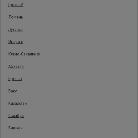
Грозный
Код товара:
ВПП2019
0 отзывов
Сетка,
Тюмень
тенты,
Гарантия производителя: 1 год
брезенты
Луганск
Иркутск
Строительные
подъемники
Южно-Сахалинск
Абхазия
Грузоподъемное
оборудование
Ереван
Баку
Каталог
Мусоропровод
Казахстан
строительный
всех
товаров
Стамбул
Бишкек
Фанера
ламинированная