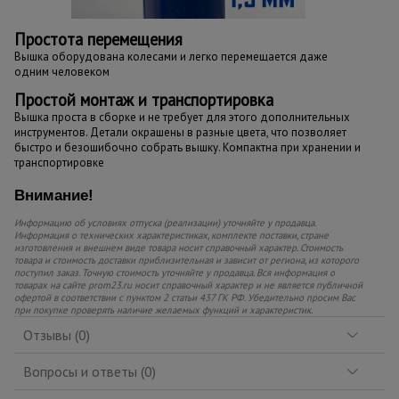
Простота перемещения
Вышка оборудована колесами и легко перемещается даже
одним человеком
Простой монтаж и транспортировка
Вышка проста в сборке и не требует для этого дополнительных
инструментов. Детали окрашены в разные цвета, что позволяет
быстро и безошибочно собрать вышку. Компактна при хранении и
транспортировке
Внимание!
Информацию об условиях отпуска (реализации) уточняйте у продавца.
Информация о технических характеристиках, комплекте поставки, стране
изготовления и внешнем виде товара носит справочный характер. Стоимость
товара и стоимость доставки приблизительная и зависит от региона, из которого
поступил заказ. Точную стоимость уточняйте у продавца. Вся информация о
товарах на сайте prom23.ru носит справочный характер и не является публичной
офертой в соответствии с пунктом 2 статьи 437 ГК РФ. Убедительно просим Вас
при покупке проверять наличие желаемых функций и характеристик.
Отзывы (0)
Вопросы и ответы (0)