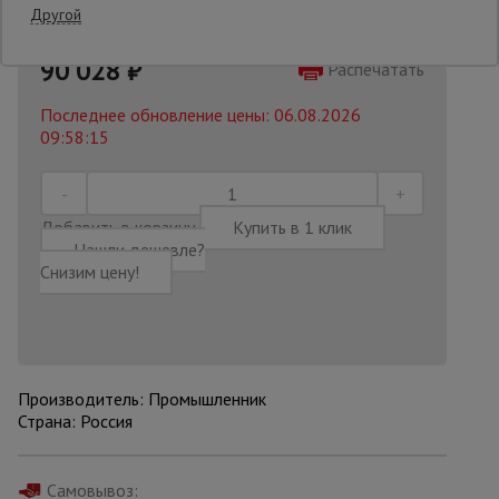
Другой
98674 руб.
Опалубка
90 028
₽
Распечатать
Последнее обновление цены: 06.08.2026
09:58:15
Вибротехника
для
строительства
Добавить в корзину
Купить в 1 клик
Нашли дешевле?
Оборудование
Снизим цену!
для работы с
арматурой
Оборудование
для бетонных
Производитель: Промышленник
работ
Страна: Россия
Техника
Самовывоз: