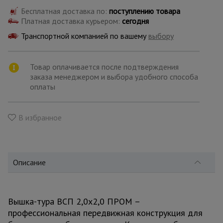
для
склада
Бесплатная доставка по:
поступлению товара
Платная доставка курьером:
сегодня
Транспортной компанией по вашему
выбору
Тачки
строительные
и садовые
Товар оплачивается после подтверждения
заказа менеджером и выбора удобного способа
оплаты
Лестницы
и
стремянки
В избранное
Штукатурные
комплекты
Описание
Сварочные
аппараты
Вышка-тура ВСП 2,0x2,0 ПРОМ –
профессиональная передвижная конструкция для