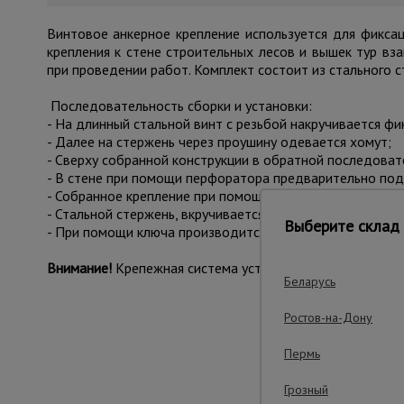
Винтовое анкерное крепление используется для фикса
крепления к стене строительных лесов и вышек тур вз
при проведении работ. Комплект состоит из стального 
Последовательность сборки и установки:
- На длинный стальной винт с резьбой накручивается фи
- Далее на стержень через проушину одевается хомут;
- Сверху собранной конструкции в обратной последовате
- В стене при помощи перфоратора предварительно подг
- Собранное крепление при помощи хомута фиксируется н
- Стальной стержень, вкручивается в анкер-дюбель тем 
Выберите склад 
- При помощи ключа производится финальная затяжка вс
Внимание!
Крепежная система устанавливается строго н
Беларусь
Ростов-на-Дону
Важные преим
Пермь
Грозный