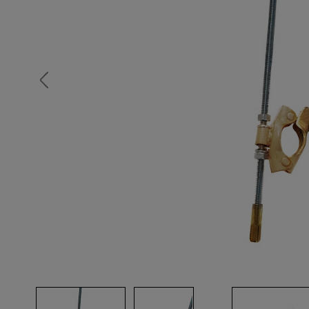
Опалубка
Вибротехника для строительств
Оборудование для работы с арм
Оборудование для бетонных раб
Техника для склада
Тачки строительные и садовые
Лестницы и стремянки
Штукатурные комплекты
Сварочные аппараты
Тепловые пушки
Металл и металлообработка