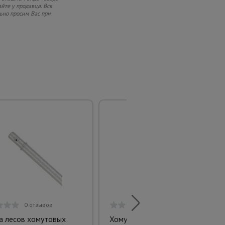
йте у продавца. Вся
ьно просим Вас при
0 отзывов
0 отзывов
а лесов хомутовых
Хомут неповоротный 48х60