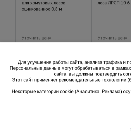
для хомутовых лесов
леса ЛРСП 10 6.
оцинкованное 0,8 м
Уточнить цену
Уточнить цену
Для улучшения работы сайта, анализа трафика и по
Персональные данные могут обрабатываться в рамка
сайта, вы должны подтвердить сог
Этот сайт применяет рекомендательные технологии (
Некоторые категории cookie (Аналитика, Реклама) о
Каталог товаров
Еди
О компании
8 
Аренда оборудования
Франшиза
Зак