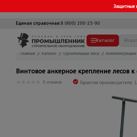
Защитные 
Единая справочная:
8 (800) 200-25-90
Каталог
Главная
/
Каталог
/
Строительные леса
/
Комплектующие 
Строительные леса
Винтовое анкерное крепление лесов к 
Вышки-туры
0 отзывов
Гарантия производителя: 1
Подмости строительные
Сетка, тенты, брезенты
Строительные подъемники
Грузоподъемное оборудование
Мусоропровод строительный
Фанера ламинированная