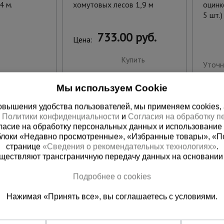
4 м.
хомутовых лесов 1,9 м
оцинк
5 шт.)
733.00 руб.
Цена:
Купить
Уточн
Мы используем Cookie
вышения удобства пользователей, мы применяем cookies, а 
х
Политики конфиденциальности
и
Согласия на обработку 
ласие на обработку персональных данных и использование 
блоки «Недавно просмотренные», «Избранные товары», «П
странице
«Сведения о рекомендательных технологиях»
.
существляют трансграничную передачу данных на основании
Подробнее о cookies
ная справочная
Краснодар
Нажимая «Принять все», вы соглашаетесь с условиями.
(800) 200-25-90
+7 (861) 22
азать звонок
Заказать звонок