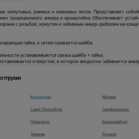
ции хомутовых, рамных и клиновых лесов. Представляет собой
амен традиционного анкера и кронштейна. Обеспечивает устой
стержня с резьбой, хомутом и забивным анкер-дюбелем на конце
ксирующая гайка, а затем одевается шайба;
льности устанавливается связка шайба + гайка;
отавливается отверстие, в которое аккуратно забивается анке
а стойке или раме лесов и подгоняется по длине;
самым распирая его и фиксируя леса относительно стены;
отгрузки
ех гаек крепления.
а несущих вертикальных стойках или рамах лесов.
Краснодар
Москва
Санкт-Петербург
Симферополь
ущества – эффективная работа
Пятигорск
Екатеринбург
Тюмень
Луганск