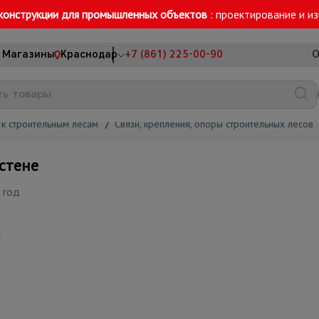
конструкции для промышленных объектов
: проектирование и и
Магазины
Краснодар
+7 (861) 225-00-90
О
к строительным лесам
/
Связи, крепления, опоры строительных лесов
стене
 год