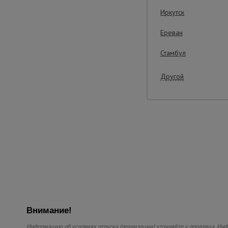
Иркутск
Ереван
Стамбул
Другой
Внимание!
Информацию об условиях отпуска (реализации) уточняйте у продавца. Инф