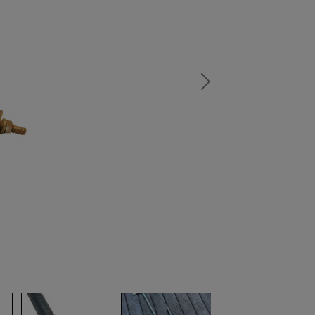
а
атурой
от