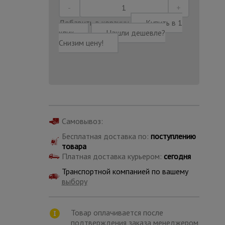
Добавить в корзину
Купить в 1
клик
Нашли дешевле?
Снизим цену!
Самовывоз:
Бесплатная доставка по:
поступлению
товара
Платная доставка курьером:
сегодня
Транспортной компанией по вашему
Каталог
выбору
всех
товаров
Товар оплачивается после
подтверждения заказа менеджером