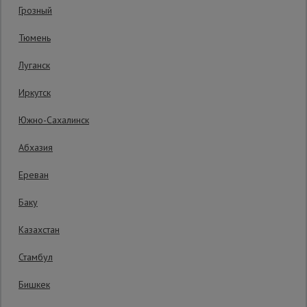
Грозный
Сетка,
Тюмень
тенты,
брезенты
Луганск
Иркутск
Строительные
подъемники
Южно-Сахалинск
Абхазия
Грузоподъемное
оборудование
Ереван
Баку
Каталог
Мусоропровод
Казахстан
строительный
всех
товаров
4707 руб.
Стамбул
4 129
₽
Распечатать
Бишкек
Фанера
Последнее обновление цены: 06.08.2026
ламинированная