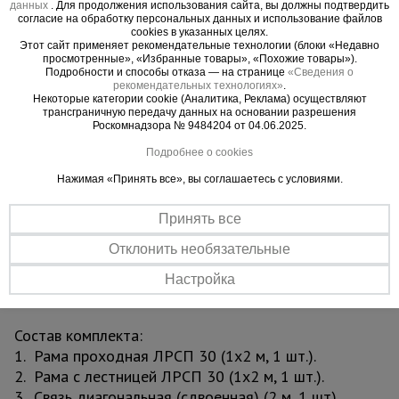
характеристику.
данных
. Для продолжения использования сайта, вы должны подтвердить
согласие на обработку персональных данных и использование файлов
cookies в указанных целях.
Для комфортной работы дополнительно
Этот сайт применяет рекомендательные технологии (блоки «Недавно
просмотренные», «Избранные товары», «Похожие товары»).
рекомендуем приобрести:
Подробности и способы отказа — на странице
«Сведения о
рекомендательных технологиях»
.
- деревянные настилы (на одну секцию
Некоторые категории cookie (Аналитика, Реклама) осуществляют
необходимо 3 настила);
трансграничную передачу данных на основании разрешения
Роскомнадзора № 9484204 от 04.06.2025.
- ригеля / балку настила (2 шт.);
- винтовые опоры или опорные пятки (особенно
Подробнее о cookies
если работаете на мягком грунте или
Нажимая «Принять все», вы соглашаетесь с условиями.
поверхности с переменными высотами);
- крепления к стене.
Принять все
Отклонить необязательные
Данные элементы позволят собрать надежные и
безопасные конструкции нужных размеров до
Настройка
установленной высоты.
Состав комплекта:
1. Рама проходная ЛРСП 30 (1х2 м, 1 шт.).
2. Рама с лестницей ЛРСП 30 (1х2 м, 1 шт.).
3. Связь диагональная (сдвоенная) (2 м, 1 шт).