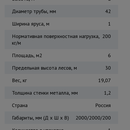
Тепловые
Диаметр трубы, мм
пушки
42
Ширина яруса, м
1
Металл и
Нормативная поверхностная нагрузка,
200
металлообработка
кг/м
Площадь, м2
6
Предельная высота лесов, м
30
Вес, кг
19,07
Толщина стенки металла, мм
1,2
Страна
Россия
Габариты, мм (Д х Ш х В)
2000/2000/200