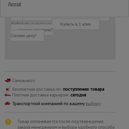
10:11:27
Другой
Опалубка
Добавить в корзину
Купить в 1 клик
Нашли дешевле?
Снизим цену!
Вибротехника
для
строительства
Оборудование
для работы с
арматурой
Самовывоз:
Бесплатная доставка по:
поступлению товара
Платная доставка курьером:
сегодня
Оборудование
для бетонных
Транспортной компанией по вашему
выбору
работ
Товар оплачивается после подтверждения
Техника
заказа менеджером и выбора удобного способа