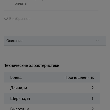
для
оплаты
склада
В избранное
Тачки
строительные
и садовые
Описание
Лестницы
и
стремянки
Технические характеристики
Штукатурные
комплекты
Бренд
Промышленник
Длина, м
2
Сварочные
аппараты
Ширина, м
1
Высота, м
2