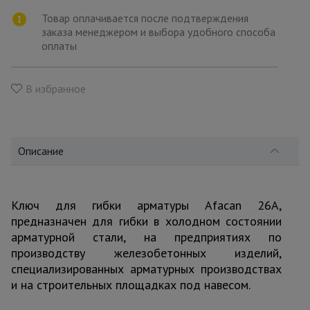
для
склада
Товар оплачивается после подтверждения
заказа менеджером и выбора удобного способа
оплаты
Тачки
строительные
и садовые
В избранное
Лестницы
и
Описание
стремянки
Ключ для гибки арматуры Afacan 26A,
Штукатурные
комплекты
предназначен для гибки в холодном состоянии
арматурной стали, на предприятиях по
производству железобетонных изделий,
Сварочные
специализированных арматурных производствах
аппараты
и на строительных площадках под навесом.