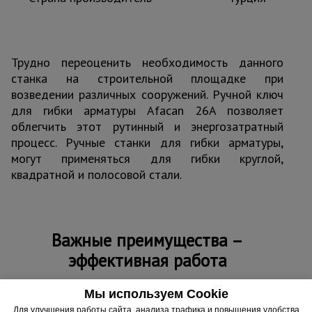
Трудно переоценить необходимость данного
станка на строительной площадке при
возведении различных сооружений. Ручной ключ
для гибки арматуры Afacan 26A позволяет
облегчить этот рутинный и энергозатратный
процесс. Ручные станки для гибки арматуры,
могут применяться для гибки круглой,
квадратной и полосовой стали.
Важные преимущества –
эффективная работа
Простота и эффективность
Мы используем Cookie
Трудозатраты компенсируются удобством и простой
Для улучшения работы сайта, анализа трафика и повышения удобства