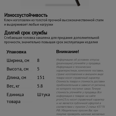
Износоустойчивость
Ключ изготовлен из толстой прочной высококачественной стали
и выдерживает любые нагрузки
Долгий срок службы
Сгибающая головка закалена для придания дополнительной
прочности, значительно повышая срок эксплуатации изделия
Внимание!
Упаковка
Ширина, см
8
Информацию об условиях отпуска
(реализации) уточняйте у продавца.
Информация о технических
Высота, см
5
характеристиках, комплекте поставки,
стране изготовления и внешнем виде
Длина, см
151
товара носит справочный характер.
Стоимость товара и стоимость доставки
Вес, кг
5.8
приблизительная и зависит от региона,
из которого поступил заказ. Точную
стоимость уточняйте у продавца. Вся
Единица
Штука
информация о товарах на сайте
prom23.ru носит справочный характер
товара
и не является публичной офертой в
соответствии с пунктом 2 статьи 437 ГК
РФ. Убедительно просим Вас при
покупке проверять наличие желаемых