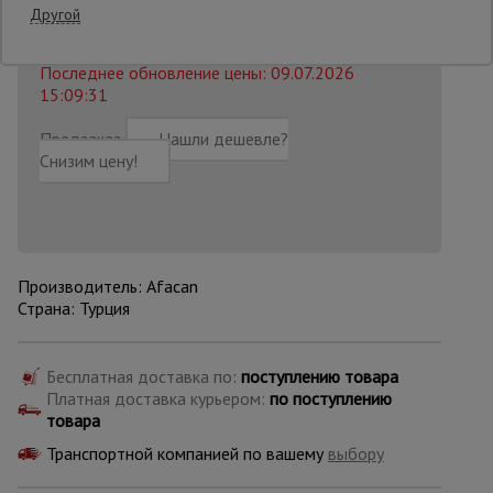
3669 руб.
Другой
3 219
₽
Распечатать
Опалубка
Последнее обновление цены: 09.07.2026
15:09:31
Предзаказ
Нашли дешевле?
Вибротехника
для
Снизим цену!
строительства
Оборудование
для работы с
Производитель: Afacan
арматурой
Страна: Турция
Оборудование
Бесплатная доставка по:
поступлению товара
для бетонных
Платная доставка курьером:
по поступлению
работ
товара
Транспортной компанией по вашему
выбору
Техника