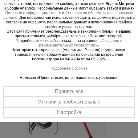
использования. Нет необходимости в специальных знаниях.
пользователей, мы применяем cookies, а также счетчики Яндекс.Метрики
Догибка арматуры может производиться непосредственно в
и Google Analytics. Персональные данные могут обрабатываться в рамках
месте работы
Политики конфиденциальности
и
Согласия на обработку персональных
данных
. Для продолжения использования сайта, вы должны подтвердить
Антикоррозионное покрытие
согласие на обработку персональных данных и использование файлов
cookies в указанных целях.
По всей площади ключа нанесено порошково-полимерное
Этот сайт применяет рекомендательные технологии (блоки «Недавно
покрытие, защищающее от механических повреждений и
просмотренные», «Избранные товары», «Похожие товары»).
препятствующее образованию ржавчины
Подробности и способы отказа — на странице
«Сведения о
рекомендательных технологиях»
.
Некоторые категории cookie (Аналитика, Реклама) осуществляют
трансграничную передачу данных на основании разрешения
Роскомнадзора № 9484204 от 04.06.2025.
Подробнее о cookies
Нажимая «Принять все», вы соглашаетесь с условиями.
Принять все
Отклонить необязательные
Настройка