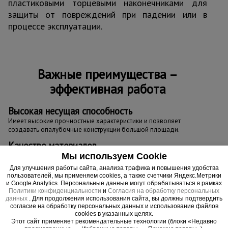
пластиковыми торцевыми наконечниками для
защиты от повреждений при падении или в
процессе эксплуатации.
Важные преимущества –
эффективная работа
Высокая несущая способность
Имеет высокие прочностные характеристики и позволяет
создавать опалубочные конструкции большой площади.
Качество материалов
Мы используем Cookie
Даже при самых суровых погодных условиях сохраняет форму и
изначальную геометрию, обладает влагостойкостью, защищена
Для улучшения работы сайта, анализа трафика и повышения удобства
от прогибания и растрескивания.
пользователей, мы применяем cookies, а также счетчики Яндекс.Метрики
и Google Analytics. Персональные данные могут обрабатываться в рамках
Политики конфиденциальности
и
Согласия на обработку персональных
данных
. Для продолжения использования сайта, вы должны подтвердить
согласие на обработку персональных данных и использование файлов
cookies в указанных целях.
Этот сайт применяет рекомендательные технологии (блоки «Недавно