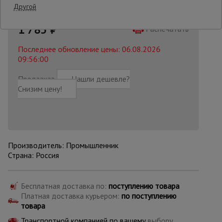
Другой
2300 руб.
1 785
₽
Опалубка
Распечатать
Последнее обновление цены: 06.08.2026
09:56:00
Вибротехника
для
Предзаказ
Нашли дешевле?
строительства
Снизим цену!
Оборудование
для работы с
арматурой
Производитель: Промышленник
Страна: Россия
Оборудование
для бетонных
работ
Бесплатная доставка по:
поступлению товара
Платная доставка курьером:
по поступлению
товара
Техника
Транспортной компанией по вашему
выбору