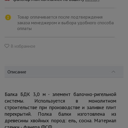
для
склада
Товар оплачивается после подтверждения
заказа менеджером и выбора удобного способа
Тачки
оплаты
строительные
и садовые
В избранное
Лестницы
и
стремянки
Описание
Штукатурные
комплекты
Балка БДК 3,0 м - элемент балочно-ригельной
системы. Используется в монолитном
строительстве при производстве и заливке плит
Сварочные
перекрытий. Полка балки изготовлена из
аппараты
древесины хвойных пород: ель, сосна. Материал
стенки - фанера ФСФ.