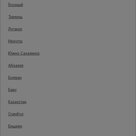
Грозный
Гарантия производителя: 1 год
Сетка,
Тюмень
тенты,
брезенты
Луганск
Иркутск
Строительные
подъемники
Южно-Сахалинск
Абхазия
Грузоподъемное
оборудование
Ереван
Баку
Каталог
Мусоропровод
Казахстан
строительный
всех
товаров
Стамбул
Бишкек
Фанера
ламинированная