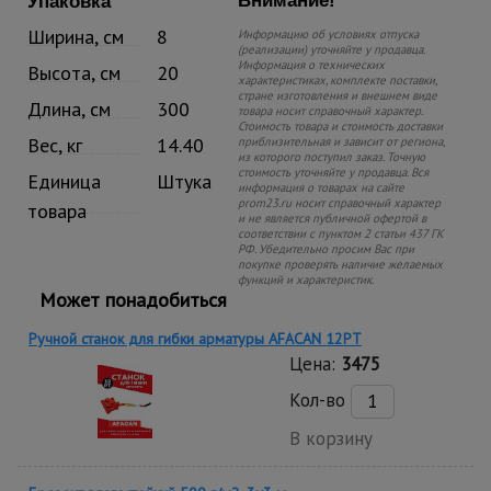
Внимание!
Упаковка
Ширина, см
8
Информацию об условиях отпуска
(реализации) уточняйте у продавца.
Информация о технических
Высота, см
20
характеристиках, комплекте поставки,
стране изготовления и внешнем виде
Длина, см
300
товара носит справочный характер.
Стоимость товара и стоимость доставки
Вес, кг
14.40
приблизительная и зависит от региона,
из которого поступил заказ. Точную
стоимость уточняйте у продавца. Вся
Единица
Штука
информация о товарах на сайте
prom23.ru носит справочный характер
товара
и не является публичной офертой в
соответствии с пунктом 2 статьи 437 ГК
РФ. Убедительно просим Вас при
покупке проверять наличие желаемых
функций и характеристик.
Может понадобиться
Ручной станок для гибки арматуры AFACAN 12PT
Цена:
3475
Кол-во
В корзину