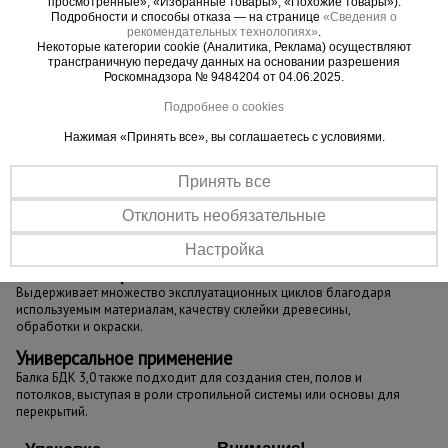
просмотренные», «Избранные товары», «Похожие товары»).
Подробности и способы отказа — на странице
«Сведения о
рекомендательных технологиях»
.
Некоторые категории cookie (Аналитика, Реклама) осуществляют
трансграничную передачу данных на основании разрешения
Роскомнадзора № 9484204 от 04.06.2025.
Подробнее о cookies
Нажимая «Принять все», вы соглашаетесь с условиями.
Принять все
Отклонить необязательные
Настройка
Большая оборачиваемость
Выдерживает множество эксплуатационных циклов благодаря
используемым материалам, качеству склейки древесины,
обработки и окраски.
Универсальное применение
Балка БДК 3,0 также подходит для создания стен, полов и
потолков, выступая в роли стропильной системы или основы для
перекрытий.