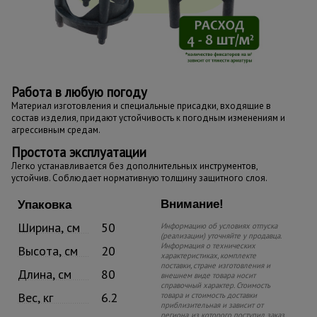
Работа в любую погоду
Материал изготовления и специальные присадки, входящие в
состав изделия, придают устойчивость к погодным изменениям и
агрессивным средам.
Простота эксплуатации
Легко устанавливается без дополнительных инструментов,
устойчив. Соблюдает нормативную толщину защитного слоя.
Внимание!
Упаковка
Ширина, см
50
Информацию об условиях отпуска
(реализации) уточняйте у продавца.
Информация о технических
Высота, см
20
характеристиках, комплекте
поставки, стране изготовления и
Длина, см
80
внешнем виде товара носит
справочный характер. Стоимость
Вес, кг
6.2
товара и стоимость доставки
приблизительная и зависит от
региона, из которого поступил заказ.