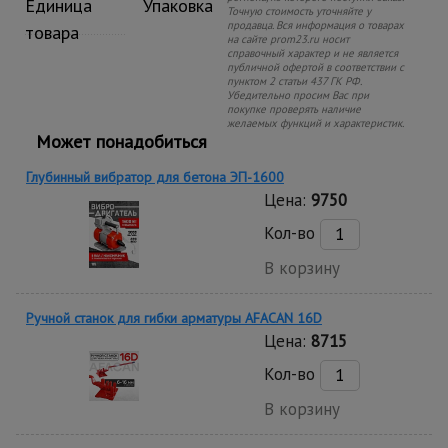
Единица
Упаковка
Точную стоимость уточняйте у
продавца. Вся информация о товарах
товара
на сайте prom23.ru носит
справочный характер и не является
публичной офертой в соответствии с
пунктом 2 статьи 437 ГК РФ.
Убедительно просим Вас при
покупке проверять наличие
желаемых функций и характеристик.
Может понадобиться
Глубинный вибратор для бетона ЭП-1600
Цена:
9750
Кол-во
В корзину
Ручной станок для гибки арматуры AFACAN 16D
Цена:
8715
Кол-во
В корзину