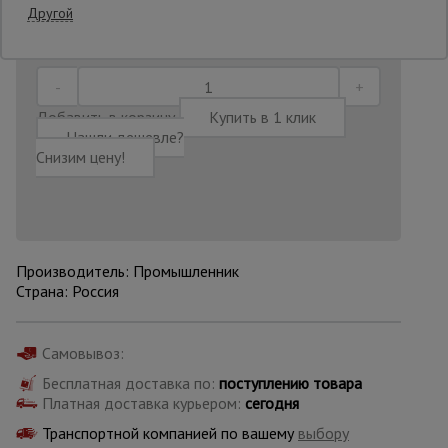
Другой
Последнее обновление цены: 06.08.2026
11:14:41
Опалубка
Добавить в корзину
Купить в 1 клик
Вибротехника
Нашли дешевле?
для
Снизим цену!
строительства
Оборудование
для работы с
арматурой
Производитель: Промышленник
Страна: Россия
Оборудование
для бетонных
Самовывоз:
работ
Бесплатная доставка по:
поступлению товара
Платная доставка курьером:
сегодня
Транспортной компанией по вашему
выбору
Техника