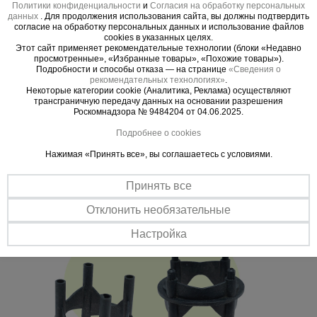
Важные преимущества –
Политики конфиденциальности
и
Согласия на обработку персональных
данных
. Для продолжения использования сайта, вы должны подтвердить
эффективная работа
согласие на обработку персональных данных и использование файлов
cookies в указанных целях.
Этот сайт применяет рекомендательные технологии (блоки «Недавно
просмотренные», «Избранные товары», «Похожие товары»).
Адаптивная конструкция
Подробности и способы отказа — на странице
«Сведения о
Специальная форма дает возможность подобрать необходимый
рекомендательных технологиях»
.
защитный слой простым поворотом фиксатора, а также
Некоторые категории cookie (Аналитика, Реклама) осуществляют
наращивать его высоту.
трансграничную передачу данных на основании разрешения
Роскомнадзора № 9484204 от 04.06.2025.
Легкий монтаж
Подробнее о cookies
Установка возможна на любой поверхности. При установке на
мягкий грунт или теплоизоляционные материалы необходимо
Нажимая «Принять все», вы соглашаетесь с условиями.
использовать подставку под фиксатор.
Принять все
Отклонить необязательные
Настройка