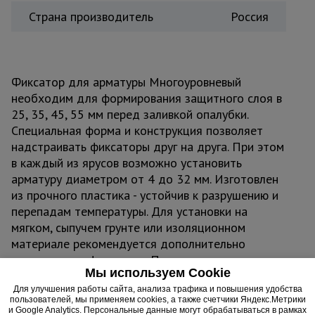
Страна производитель
Россия
Фиксатор для арматуры Многоуровневый
необходим для формирования защитного слоя в
25, 35, 45, 55 мм перед заливкой опалубки.
Специальная форма и конструкция позволяет
надстраивать фиксаторы друг на друга. При этом
в каждый из ярусов возможно установить
арматуру диаметром от 4 до 32 мм. Изготовлен
из прочного пластика - устойчив к разрушению и
перепадам температуры. Для установки на
мягком, сыпучем грунте или изоляционном
материале рекомендуется дополнительно
использовать фиксатор «Подставка».
Мы используем Cookie
Для улучшения работы сайта, анализа трафика и повышения удобства
пользователей, мы применяем cookies, а также счетчики Яндекс.Метрики
и Google Analytics. Персональные данные могут обрабатываться в рамках