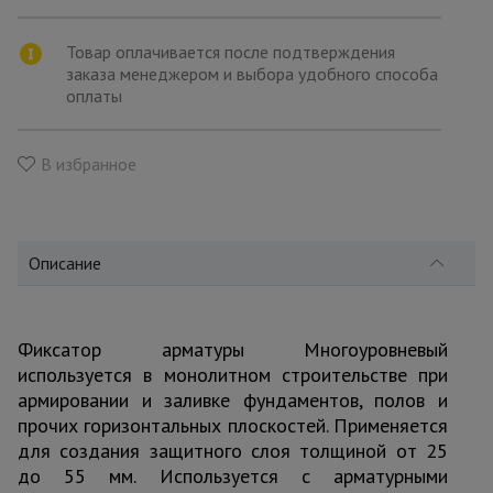
для
склада
Товар оплачивается после подтверждения
заказа менеджером и выбора удобного способа
оплаты
Тачки
строительные
и садовые
В избранное
Лестницы
и
стремянки
Описание
Штукатурные
комплекты
Фиксатор арматуры Многоуровневый
используется в монолитном строительстве при
армировании и заливке фундаментов, полов и
Сварочные
прочих горизонтальных плоскостей. Применяется
аппараты
для создания защитного слоя толщиной от 25
до 55 мм. Используется с арматурными