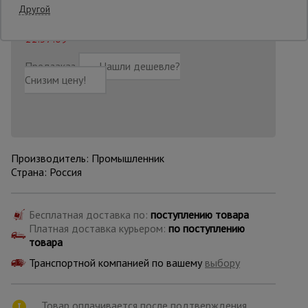
Другой
Последнее обновление цены: 30.06.2026
11:37:09
Опалубка
Предзаказ
Нашли дешевле?
Снизим цену!
Вибротехника
для
строительства
Производитель: Промышленник
Оборудование
для работы с
Страна: Россия
арматурой
Бесплатная доставка по:
поступлению товара
Платная доставка курьером:
по поступлению
Оборудование
для бетонных
товара
работ
Транспортной компанией по вашему
выбору
Техника
Товар оплачивается после подтверждения