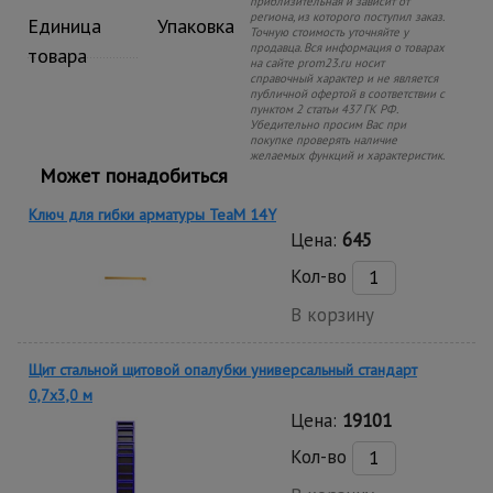
приблизительная и зависит от
региона, из которого поступил заказ.
Единица
Упаковка
Точную стоимость уточняйте у
продавца. Вся информация о товарах
товара
на сайте prom23.ru носит
справочный характер и не является
публичной офертой в соответствии с
пунктом 2 статьи 437 ГК РФ.
Убедительно просим Вас при
покупке проверять наличие
желаемых функций и характеристик.
Может понадобиться
Ключ для гибки арматуры TeaM 14Y
Цена:
645
Кол-во
В корзину
Щит стальной щитовой опалубки универсальный стандарт
0,7x3,0 м
Цена:
19101
Кол-во