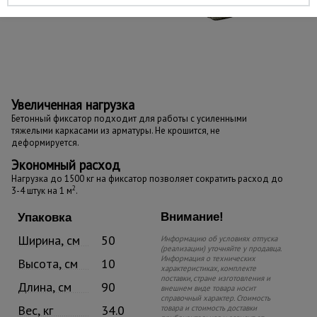
Увеличенная нагрузка
Бетонный фиксатор подходит для работы с усиленными
тяжелыми каркасами из арматуры. Не крошится, не
деформируется.
Экономный расход
Нагрузка до 1500 кг на фиксатор позволяет сократить расход до
2
3-4 штук на 1 м
.
Внимание!
Упаковка
Ширина, см
50
Информацию об условиях отпуска
(реализации) уточняйте у продавца.
Информация о технических
Высота, см
10
характеристиках, комплекте
поставки, стране изготовления и
Длина, см
90
внешнем виде товара носит
справочный характер. Стоимость
Вес, кг
34.0
товара и стоимость доставки