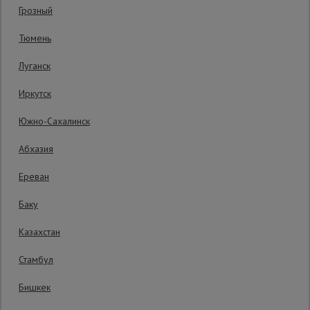
Грозный
Код товара:
ФБПМ30
0 отзывов
Сетка,
Тюмень
Гарантия производителя: 1 год
тенты,
брезенты
Луганск
Иркутск
Строительные
подъемники
Южно-Сахалинск
Абхазия
Грузоподъемное
оборудование
Ереван
Баку
Каталог
Мусоропровод
Казахстан
строительный
всех
товаров
Стамбул
Бишкек
Фанера
3935 руб.
ламинированная
3 450
₽
Распечатать