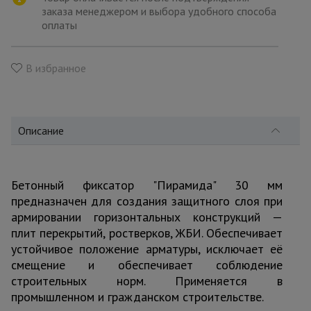
для
заказа менеджером и выбора удобного способа
склада
оплаты
Тачки
В избранное
строительные
и садовые
Описание
Лестницы
и
стремянки
Бетонный фиксатор "Пирамида" 30 мм
предназначен для создания защитного слоя при
Штукатурные
комплекты
армировании горизонтальных конструкций —
плит перекрытий, ростверков, ЖБИ. Обеспечивает
устойчивое положение арматуры, исключает её
смещение и обеспечивает соблюдение
Сварочные
аппараты
строительных норм. Применяется в
промышленном и гражданском строительстве.