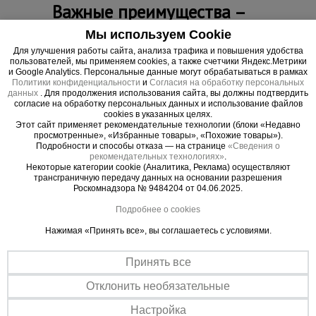
Важные преимущества –
эффективная работа
Мы используем Cookie
Для улучшения работы сайта, анализа трафика и повышения удобства
Универсальное решение
пользователей, мы применяем cookies, а также счетчики Яндекс.Метрики
и Google Analytics. Персональные данные могут обрабатываться в рамках
Подходит для создания защитного слоя как арматурных прутьев,
Политики конфиденциальности
и
Согласия на обработку персональных
так и проволоки сварной сетки максимальной толщиной до 30 мм,
данных
. Для продолжения использования сайта, вы должны подтвердить
при сооружении горизонтальных участков фундаментов, полов и
согласие на обработку персональных данных и использование файлов
перекрытий.
cookies в указанных целях.
Этот сайт применяет рекомендательные технологии (блоки «Недавно
Легкий монтаж
просмотренные», «Избранные товары», «Похожие товары»).
Подробности и способы отказа — на странице
«Сведения о
Установка возможна на любой плотной поверхности:
рекомендательных технологиях»
.
предварительно утрамбованном грунте, фанере для залива
Некоторые категории cookie (Аналитика, Реклама) осуществляют
перекрытия, бетонной подушке.
трансграничную передачу данных на основании разрешения
Роскомнадзора № 9484204 от 04.06.2025.
Подробнее о cookies
Нажимая «Принять все», вы соглашаетесь с условиями.
Принять все
Отклонить необязательные
Настройка