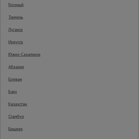
Грозный
Код товара:
ФБПМ25
0 отзывов
Сетка,
Тюмень
Гарантия производителя: 1 год
тенты,
брезенты
Луганск
Иркутск
Строительные
подъемники
Южно-Сахалинск
Абхазия
Грузоподъемное
оборудование
Ереван
Баку
Каталог
Мусоропровод
Казахстан
строительный
всех
товаров
Стамбул
Бишкек
Фанера
3535 руб.
ламинированная
3 100
₽
Распечатать