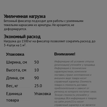
Увеличенная нагрузка
Бетонный фиксатор подходит для работы с усиленными
тяжелыми каркасами из арматуры. Не крошится, не
деформируется.
Экономный расход
Нагрузка до 1500 кг на фиксатор позволяет сократить расход до
2
3-4 штук на 1 м
.
Внимание!
Упаковка
Ширина, см
50
Информацию об условиях отпуска
(реализации) уточняйте у продавца.
Информация о технических
Высота, см
10
характеристиках, комплекте
поставки, стране изготовления и
Длина, см
90
внешнем виде товара носит
справочный характер. Стоимость
Вес, кг
25.0
товара и стоимость доставки
приблизительная и зависит от
региона, из которого поступил заказ.
Единица
Упаковка
Точную стоимость уточняйте у
продавца. Вся информация о товарах
товара
на сайте prom23.ru носит
справочный характер и не является