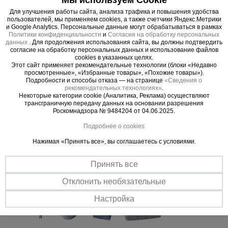
Важные преимущества –
Для улучшения работы сайта, анализа трафика и повышения удобства
эффективная работа
пользователей, мы применяем cookies, а также счетчики Яндекс.Метрики
и Google Analytics. Персональные данные могут обрабатываться в рамках
Политики конфиденциальности
и
Согласия на обработку персональных
данных
. Для продолжения использования сайта, вы должны подтвердить
Универсальное решение
согласие на обработку персональных данных и использование файлов
Подходит для создания защитного слоя как арматурных прутьев,
cookies в указанных целях.
так и проволоки сварной сетки максимальной толщиной до 30 мм,
Этот сайт применяет рекомендательные технологии (блоки «Недавно
при сооружении горизонтальных участков фундаментов, полов и
просмотренные», «Избранные товары», «Похожие товары»).
Подробности и способы отказа — на странице
«Сведения о
перекрытий.
рекомендательных технологиях»
.
Легкий монтаж
Некоторые категории cookie (Аналитика, Реклама) осуществляют
трансграничную передачу данных на основании разрешения
Установка возможна на любой плотной поверхности:
Роскомнадзора № 9484204 от 04.06.2025.
предварительно утрамбованном грунте, фанере для залива
перекрытия, бетонной подушке.
Подробнее о cookies
Нажимая «Принять все», вы соглашаетесь с условиями.
Принять все
Отклонить необязательные
Настройка