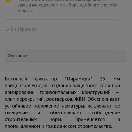
для
заказа менеджером и выбора удобного способа
склада
оплаты
Тачки
В избранное
строительные
и садовые
Описание
Лестницы
и
стремянки
Бетонный фиксатор "Пирамида" 25 мм
предназначен для создания защитного слоя при
Штукатурные
комплекты
армировании горизонтальных конструкций —
плит перекрытий, ростверков, ЖБИ. Обеспечивает
устойчивое положение арматуры, исключает её
смещение и обеспечивает соблюдение
Сварочные
аппараты
строительных норм. Применяется в
промышленном и гражданском строительстве.