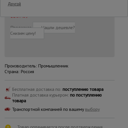
Другой
Последнее обновление цены: 30.06.2026
11:37:09
Опалубка
Предзаказ
Нашли дешевле?
Снизим цену!
Вибротехника
для
строительства
Производитель: Промышленник
Оборудование
для работы с
Страна: Россия
арматурой
Бесплатная доставка по:
поступлению товара
Платная доставка курьером:
по поступлению
Оборудование
для бетонных
товара
работ
Транспортной компанией по вашему
выбору
Техника
Товар оплачивается после подтверждения