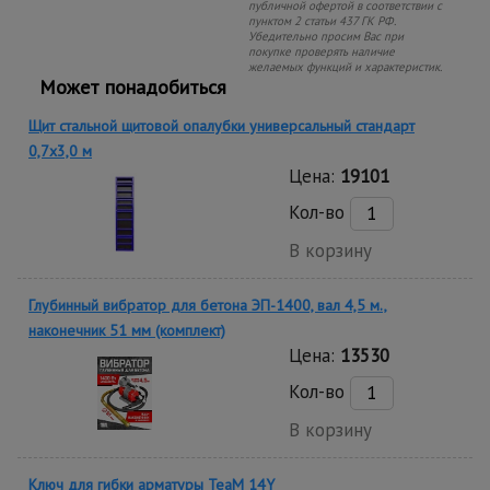
публичной офертой в соответствии с
пунктом 2 статьи 437 ГК РФ.
Убедительно просим Вас при
покупке проверять наличие
желаемых функций и характеристик.
Может понадобиться
Щит стальной щитовой опалубки универсальный стандарт
0,7x3,0 м
Цена:
19101
Кол-во
В корзину
Глубинный вибратор для бетона ЭП-1400, вал 4,5 м.,
наконечник 51 мм (комплект)
Цена:
13530
Кол-во
В корзину
Ключ для гибки арматуры TeaM 14Y