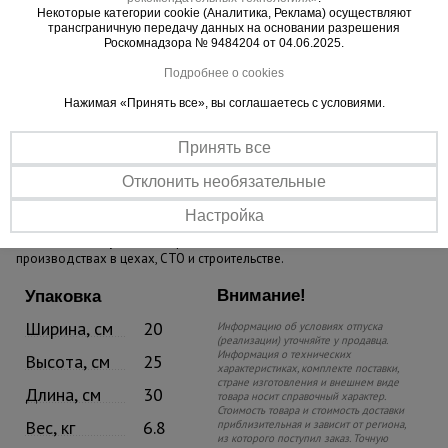
Некоторые категории cookie (Аналитика, Реклама) осуществляют
трансграничную передачу данных на основании разрешения
Роскомнадзора № 9484204 от 04.06.2025.
Подробнее о cookies
Нажимая «Принять все», вы соглашаетесь с условиями.
Надежность
Принять все
Прочный корпус, качественный механизм и комплектующие.
Отклонить необязательные
Практичность
Настройка
Компактность и удобство применения на небольших
производствах в цехах, СТО и строительстве.
Внимание!
Упаковка
Ширина, см
20
Информацию об условиях отпуска
(реализации) уточняйте у продавца.
Информация о технических
Высота, см
25
характеристиках, комплекте поставки,
стране изготовления и внешнем виде
Длина, см
30
товара носит справочный характер.
Стоимость товара и стоимость доставки
Вес, кг
6.8
приблизительная и зависит от региона,
из которого поступил заказ. Точную