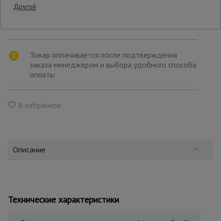
Другой
товара
Транспортной компанией по вашему
выбору
Опалубка
Товар оплачивается после подтверждения
заказа менеджером и выбора удобного способа
Вибротехника
для
оплаты
строительства
В избранное
Оборудование
для работы с
арматурой
Описание
Оборудование
для бетонных
работ
Технические характеристики
Техника