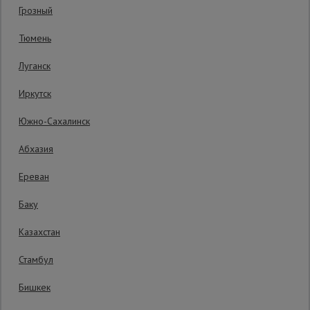
Гарантия производителя: 1 год
Грозный
Сетка,
Тюмень
тенты,
брезенты
Луганск
Иркутск
Строительные
подъемники
Южно-Сахалинск
Абхазия
Грузоподъемное
оборудование
Ереван
Уточнить цену
Баку
Каталог
Мусоропровод
Казахстан
строительный
всех
Производитель: Magnus-Profi
товаров
Страна: Чехия
Стамбул
Бишкек
Фанера
Бесплатная доставка по:
поступлению товара
ламинированная
Платная доставка курьером:
по поступлению