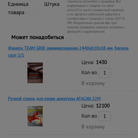
стоимость уточняйте у продавца. Вся
Единица
Штука
информация о товарах на сайте
prom23.ru носит справочный характер
товара
и не является публичной офертой в
соответствии с пунктом 2 статьи 437 ГК
РФ. Убедительно просим Вас при
покупке проверять наличие желаемых
функций и характеристик.
Может понадобиться
Фанера TEAM GRID ламинированная 2440х610х18 мм, береза,
сорт 1/1
Цена:
1430
Кол-во
В корзину
Ручной станок для резки арматуры AFACAN 22M
Цена:
12100
Кол-во
В корзину